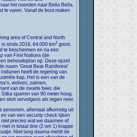
ar het noorden naar Bella Bella.
t te varen. Vanaf de boot maken
2
 is sinds 2016, 64.000 km
groot.
ud te beschermen en na een
p van First Nations (de
 een behoudsplan op. Deze opzet
de naam ‘Great Bear Rainforest’
 indianen heeft de regering van
striële kap. Het is een van de
ma’s, wolven, zalmen,
riant van de zwarte beer, die
n Sitka sparren van 90 meter hoog.
en stort vervolgens als regen neer.
 en van een security check lijken
niet precies wat we daarmee of
met in totaal drie (2 om 1) krappe
raatje. Niet lang daarna meldt de