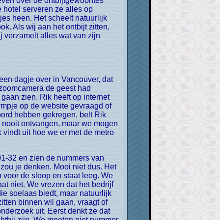
reven over de ontbijtgewoontes
e hotel serveren ze alles op
es heen. Het scheelt natuurlijk
Als wij aan het ontbijt zitten,
j verzamelt alles wat van zijn
perzoomcamera de geest had
aan zien. Rik heeft op internet
rmpje op de website gevraagd of
oord hebben gekregen, belt Rik
te nooit ontvangen, maar we mogen
 vindt uit hoe we er met de metro
zou je denken. Mooi niet dus. Het
p voor de sloop en staat leeg. We
t niet. We vrezen dat het bedrijf
ie soelaas biedt, maar natuurlijk
itten binnen wil gaan, vraagt of
nderzoek uit. Eerst denkt ze dat
chtbij zijn. We moeten niet nummer