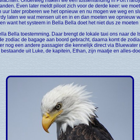
n wachten. Onderweg maken we een tussenlanding in Port Hard
landen. Even later meldt piloot zich voor de derde keer: we moe
Een uur later proberen we het opnieuw en nu mogen we weg en slu
ardy laten we wat mensen uit en in en dan moeten we opnieuw 
even want het systeem in Bella Bella doet het niet dus ze moete
ella Bella toestemming. Daar brengt de lokale taxi ons naar de 
de zodiac de bagage aan boord gebracht, daarna komt de zodia
er nog een andere passagier die kennelijk direct via Bluewater 
estaande uit Luke, de kapitein, Ethan, zijn maatje en alles-do