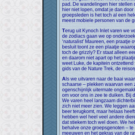
pad. De wandelingen hier stellen q
hier niet lopen, omdat je dan doo
groepsleden is het toch al een he
meest mobiele personen van de g
Terug uit Kynoch Inlet varen we verder door het Mathieson kanaal naar Mussel Creek waar we voor anker gaan voor de nacht. Met
de zodiacs gaan we op onderzoek 
‘naturalist’ Maureen, een praatje o
besluit toont ze een plaatje waar
toch de grizzly? Er staat alleen e
en daarom niet apart op het plaatje
weet Luke, de kapitein ontzettend 
gids van de Nature Trek, de reisor
Als we uitvaren naar de baai waar we beren hopen te spotten, zien we nieuwsgierige zeehonden naar ons kijken. Op alle –
schaarse – plekken waarvan een ze
ogenschijnlijk uitermate ongemakk
om voor ons in zee te duiken. Bij 
We varen heel langzaam dichterbij
zich niet meer zien. We leggen aa
beer terugkomt, maar helaas heeft
hebben wel heel veel andere dieren 
dat stiekem toch wel doen. We he
behalve onze groepsgenoten – te ge
meeuwen en het gekras van de rav