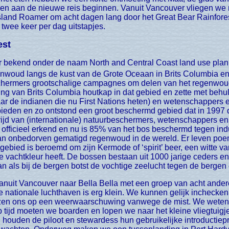
aan de nieuwe reis beginnen. Vanuit Vancouver vliegen we na
land Roamer om acht dagen lang door het Great Bear Rainfores
twee keer per dag uitstapjes.
est
enwoud langs de kust van de Grote Oceaan in Brits Columbia en
eschermers grootschalige campagnes om delen van het regenwo
ing van Brits Columbia houtkap in dat gebied en zette met behul
ar de indianen die nu First Nations heten) en wetenschappers
gebieden en zo ontstond een groot beschermd gebied dat in 1997 
rijd van (internationale) natuurbeschermers, wetenschappers en
 officieel erkend en nu is 85% van het bos beschermd tegen indu
an onbedorven gematigd regenwoud in de wereld. Er leven poe
gebied is beroemd om zijn Kermode of ‘spirit’ beer, een witte va
te vachtkleur heeft. De bossen bestaan uit 1000 jarige ceders e
n als bij de bergen botst de vochtige zeelucht tegen de bergen 
e nationale luchthaven is erg klein. We kunnen gelijk inchecken
jzen ons op een weerwaarschuwing vanwege de mist. We weten 
tijd moeten we boarden en lopen we naar het kleine vliegtuigje 
it, houden de piloot en stewardess hun gebruikelijke introductiep