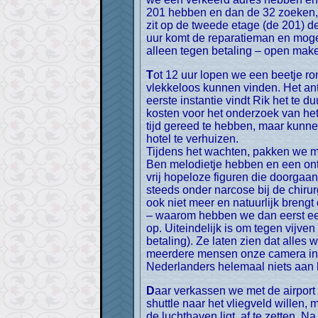
201 hebben en dan de 32 zoeken, 
zit op de tweede etage (de 201) de 
uur komt de reparatieman en mogen
alleen tegen betaling – open make
Tot 12 uur lopen we een beetje rond in de buurt bij de waterkant en uiteraard zijn we bijtijds weer terug bij de winkel die we nu
vlekkeloos kunnen vinden. Het ant
eerste instantie vindt Rik het te d
kosten voor het onderzoek van het
tijd gereed te hebben, maar kunne
hotel te verhuizen.
Tijdens het wachten, pakken we m
Ben melodietje hebben en een ontl
vrij hopeloze figuren die doorgaan
steeds onder narcose bij de chirur
ook niet meer en natuurlijk brengt
– waarom hebben we dan eerst een
op. Uiteindelijk is om tegen vijve
betaling). Ze laten zien dat alles w
meerdere mensen onze camera in zo
Nederlanders helemaal niets aan h
Daar verkassen we met de airport shuttle naar ons nieuwe hotel. Het meisje achter de balie is volstrekt in paniek als we niet met de
shuttle naar het vliegveld willen,
de luchthaven ligt, af te zetten. 