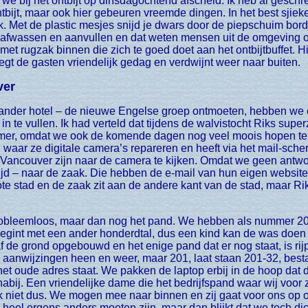
 we bij het ontbijt op dinsdagochtend afscheid. Ik heb al gesch
ontbijt, maar ook hier gebeuren vreemde dingen. In het best sjiek
. Met de plastic mesjes snijd je dwars door de piepschuim bordj
afwassen en aanvullen en dat weten mensen uit de omgeving ook. 
met rugzak binnen die zich te goed doet aan het ontbijtbuffet. Hi
 zegt de gasten vriendelijk gedag en verdwijnt weer naar buiten.
ver
in te vullen. Ik had verteld dat tijdens de walvistocht Riks su
mmer, omdat we ook de komende dagen nog veel moois hopen te g
aar ze digitale camera’s repareren en heeft via het mail-sche
in Vancouver zijn naar de camera te kijken. Omdat we geen antw
tijd – naar de zaak. Die hebben de e-mail van hun eigen websi
e stad en de zaak zit aan de andere kant van de stad, maar Rik
begint met een ander honderdtal, dus een kind kan de was doen 
f de grond opgebouwd en het enige pand dat er nog staat, is rij
aanwijzingen heen en weer, maar 201, laat staan 201-32, bestaa
et oude adres staat. We pakken de laptop erbij in de hoop dat d
 nabij. Een vriendelijke dame die het bedrijfspand waar wij voor z
jk niet dus. We mogen mee naar binnen en zij gaat voor ons op o
eel ergens anders moeten zijn, maar dan blijkt dat we toch di