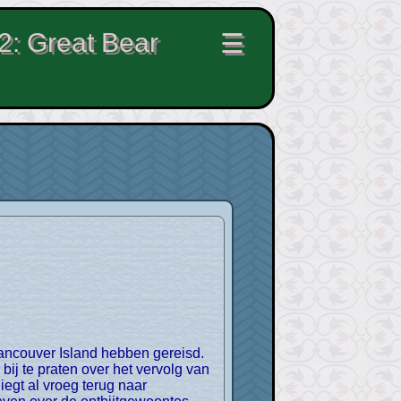
 2: Great Bear
☰
bij te praten over het vervolg van
egt al vroeg terug naar