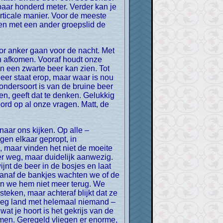
paar honderd meter. Verder kan je
rticale manier. Voor de meeste
men met een ander groepslid de
n afkomen. Vooraf houdt onze
en een zwarte beer kan zien. Tot
eer staat erop, maar waar is nou
 ondersoort is van de bruine beer
gen, geeft dat te denken. Gelukkig
oord op al onze vragen. Matt, de
gen elkaar gepropt, in
, maar vinden het niet de moeite
ver weg, maar duidelijk aanwezig.
nt de beer in de bosjes en laat
 Vanaf de bankjes wachten we of de
ien we hem niet meer terug. We
steken, maar achteraf blijkt dat ze
leeg land met helemaal niemand –
at je hoort is het gekrijs van de
men. Geregeld vliegen er enorme,