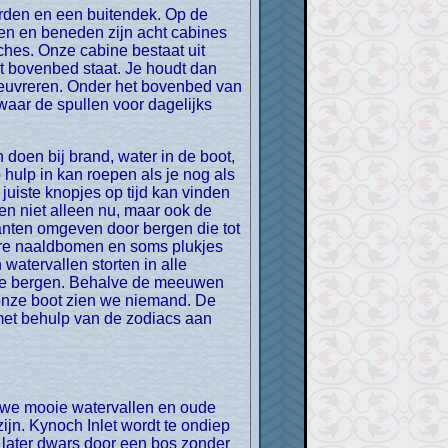
en en beneden zijn acht cabines
hes. Onze cabine bestaat uit
t bovenbed staat. Je houdt dan
oeuvreren. Onder het bovenbed van
waar de spullen voor dagelijks
 hulp in kan roepen als je nog als
juiste knopjes op tijd kan vinden
n niet alleen nu, maar ook de
nten omgeven door bergen die tot
ere naaldbomen en soms plukjes
watervallen storten in alle
ste bergen. Behalve de meeuwen
onze boot zien we niemand. De
met behulp van de zodiacs aan
jn. Kynoch Inlet wordt te ondiep
 later dwars door een bos zonder