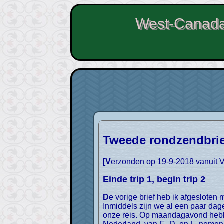
West-Canad
Tweede rondzendbrie
[Verzonden op 19-9-2018 vanuit 
Einde trip 1, begin trip 2
De vorige brief heb ik afgesloten met het afscheid van de Nederlandse groep waarmee we over Vancouver Island hebben gereisd.
Inmiddels zijn we al een paar dage
onze reis. Op maandagavond hebbe