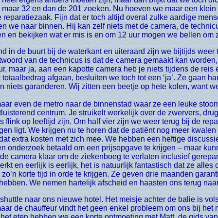
maar 32 en dan de 201 zoeken. Nu hoeven we maar een klein s
reparatiezaak. Fijn dat er toch altijd overal zulke aardige mens
 we naar binnen. Hij kan zelf niets met de camera, de technic
n en bekijken wat er mis is en om 12 uur mogen we bellen om z
woord van de technicus is dat de camera gemaakt kan worden, m
uur, maar ja, aan een kapotte camera heb je niets tijdens de reis e
 totaalbedrag afgaan, besluiten we toch tot een ‘ja’. Ze gaan 
n niets garanderen. Wij zitten een beetje op hete kolen, want w
aar even de metro naar de binnenstad waar ze een leuke stoom
uisterend centrum. Je struikelt werkelijk over de zwervers, dr
s flink op leeftijd zijn. Om half vier zijn we weer terug bij de 
gen ligt. We krijgen nu te horen dat de patiënt nog meer kwalen 
 dat extra kosten met zich mee. We hebben een heftige discussie
 onderzoek betaald om een prijsopgave te krijgen – maar kunne
n de camera klaar om de ziekenboeg te verlaten inclusief gerepa
erkt en eerlijk is eerlijk, het is natuurlijk fantastisch dat ze a
’n korte tijd in orde te krijgen. Ze geven drie maanden garant
ebben. We nemen hartelijk afscheid en haasten ons terug naar 
 maar de chauffeur vindt het geen enkel probleem om ons bij he
Na het eten hebben we een korte ontmoeting met Matt, de gids van