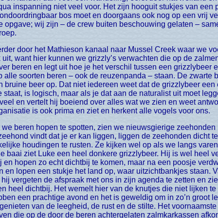
ua inspanning niet veel voor. Het zijn hooguit stukjes van een 
r ondoordringbaar bos moet en doorgaans ook nog op een vrij ve
le opgave; wij zijn – de crew buiten beschouwing gelaten – sa
roep.
uit, want hier kunnen we grizzly’s verwachten die op de zalme
ver beren en legt uit hoe je het verschil tussen een grizzlybeer 
op alle soorten beren – ook de reuzenpanda – staan. De zwarte b
en bruine beer op. Dat niet iedereen weet dat de grizzlybeer een
 staat, is logisch, maar als je dat aan de naturalist uit moet leg
veel en vertelt hij boeiend over alles wat we zien en weet antw
ganisatie is ook prima en ziet en herkent alle vogels voor ons.
ehond vindt dat je er kan liggen, liggen de zeehonden dicht te
elijke houdingen te rusten. Ze kijken wel op als we langs varen
de baai ziet Luke een heel donkere grizzlybeer. Hij is wel heel 
 en hopen zo echt dichtbij te komen, maar na een poosje verdwij
n en lopen een stukje het land op, waar uitzichtbankjes staan.
 hij vergeten de afspraak met ons in zijn agenda te zetten en z
heel dichtbij. Het wemelt hier van de knutjes die niet lijken te 
bben een prachtige avond en het is geweldig om in zo’n groot 
nieten van de leegheid, de rust en de stilte. Het voornaamste w
en die op de door de beren achtergelaten zalmkarkassen afko