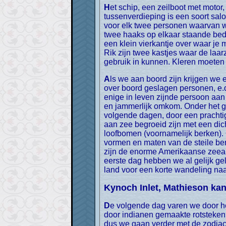
Het schip, een zeilboot met motor, heeft boven een binnendek met zeilen die opgerold kunnen worden en een buitendek. Op de
tussenverdieping is een soort sal
voor elk twee personen waarvan wi
twee haaks op elkaar staande bed
een klein vierkantje over waar j
Rik zijn twee kastjes waar de laar
gebruik in kunnen. Kleren moeten
Als we aan boord zijn krijgen we een uitgebreide veiligheidsinstructie en horen we wat we moeten doen bij brand, water in de boot,
over boord geslagen personen, e.d.
enige in leven zijnde persoon aan 
en jammerlijk omkom. Onder het g
volgende dagen, door een prachti
aan zee begroeid zijn met een di
loofbomen (voornamelijk berken). O
vormen en maten van de steile be
zijn de enorme Amerikaanse zeear
eerste dag hebben we al gelijk ge
land voor een korte wandeling naa
Kynoch Inlet, Mathieson ka
De volgende dag varen we door het Mathieson kanaal naar de Kynoch Inlet. Onderweg passeren we mooie watervallen en oude
door indianen gemaakte rotstekeni
dus we gaan verder met de zodiac