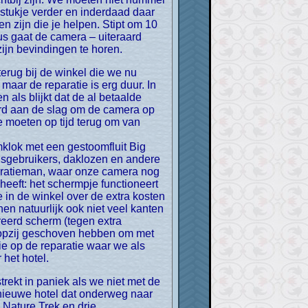
tukje verder en inderdaad daar
en zijn die je helpen. Stipt om 10
us gaat de camera – uiteraard
ijn bevindingen te horen.
aar de reparatie is erg duur. In
n als blijkt dat de al betaalde
hard aan de slag om de camera op
e moeten op tijd terug om van
klok met een gestoomfluit Big
ugsgebruikers, daklozen en andere
reparatieman, waar onze camera nog
heeft: het schermpje functioneert
 in de winkel over de extra kosten
n natuurlijk ook niet veel kanten
reerd scherm (tegen extra
lles opzij geschoven hebben om met
ie op de reparatie waar we als
het hotel.
t nieuwe hotel dat onderweg naar
 Nature Trek en drie