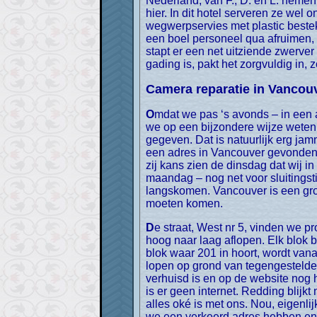
Nederland, van F., D. en L. nemen
hier. In dit hotel serveren ze wel 
wegwerpservies met plastic bestek
een boel personeel qua afruimen, 
stapt er een net uitziende zwerver 
gading is, pakt het zorgvuldig in,
Camera reparatie in Vancou
Omdat we pas ‘s avonds – in een ander hotel – de nieuwe Engelse groep ontmoeten, hebben we een dagje over in Vancouver, dat
we op een bijzondere wijze weten 
gegeven. Dat is natuurlijk erg ja
een adres in Vancouver gevonden w
zij kans zien de dinsdag dat wij 
maandag – nog net voor sluitings
langskomen. Vancouver is een grot
moeten komen.
De straat, West nr 5, vinden we probleemloos, maar dan nog het pand. We hebben als nummer 201-32 en zien de nummers van
hoog naar laag aflopen. Elk blok 
blok waar 201 in hoort, wordt vana
lopen op grond van tegengestelde 
verhuisd is en op de website nog h
is er geen internet. Redding blijkt
alles oké is met ons. Nou, eigenli
we een verkeerd adres hebben en h