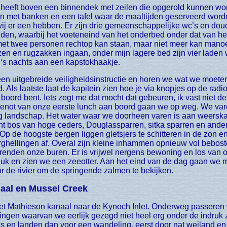
on met banken en een tafel waar de maaltijden geserveerd word
j er een hebben. Er zijn drie gemeenschappelijke wc’s en douc
den, waarbij het voeteneind van het onderbed onder dat van he
e met twee personen rechtop kan staan, maar niet meer kan man
zen en rugzakken ingaan, onder mijn lagere bed zijn vier laden 
 ‘s nachts aan een kapstokhaakje.
 Als laatste laat de kapitein zien hoe je via knopjes op de radio
boord bent. Iets zegt me dat mocht dat gebeuren, ik vast niet de 
enot van onze eerste lunch aan boord gaan we op weg. We vare
g landschap. Het water waar we doorheen varen is aan weerska
cht bos van hoge ceders, Douglassparren, sitka sparren en and
p de hoogste bergen liggen gletsjers te schitteren in de zon en 
rghellingen af. Overal zijn kleine inhammen opnieuw vol bebo
enden onze buren. Er is vrijwel nergens bewoning en los van 
luk en zien we een zeeotter. Aan het eind van de dag gaan we 
r de rivier om de springende zalmen te bekijken.
naal en Mussel Creek
ngen waarvan we eerlijk gezegd niet heel erg onder de indruk zi
s en landen dan voor een wandeling, eerst door nat weiland en