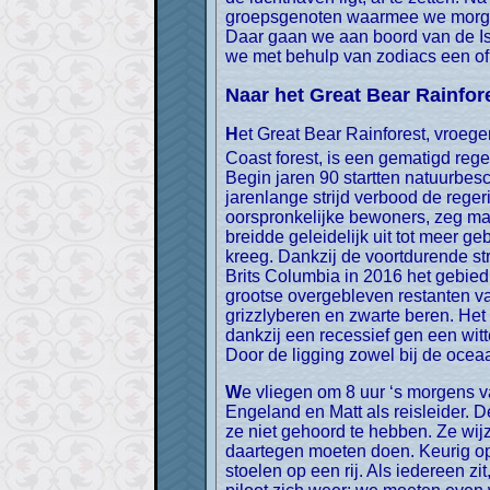
groepsgenoten waarmee we morgen 
Daar gaan we aan boord van de Is
we met behulp van zodiacs een of 
Naar het Great Bear Rainfor
Het Great Bear Rainforest, vroeger bekend onder de naam North and Central Coast land use planning area of Central and North
Coast forest, is een gematigd reg
Begin jaren 90 startten natuurb
jarenlange strijd verbood de reger
oorspronkelijke bewoners, zeg ma
breidde geleidelijk uit tot meer 
kreeg. Dankzij de voortdurende st
Brits Columbia in 2016 het gebied
grootse overgebleven restanten v
grizzlyberen en zwarte beren. Het 
dankzij een recessief gen een wit
Door de ligging zowel bij de oceaa
We vliegen om 8 uur ‘s morgens vanuit Vancouver naar Bella Bella met een groep van acht andere personen, allemaal afkomstig uit
Engeland en Matt als reisleider. D
ze niet gehoord te hebben. Ze wi
daartegen moeten doen. Keurig op 
stoelen op een rij. Als iedereen z