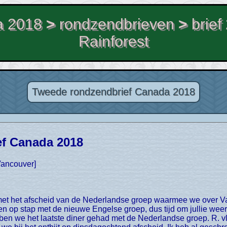
a 2018
>
rondzendbrieven
>
brief
Rainforest
Tweede rondzendbrief Canada 2018
f Canada 2018
Vancouver]
n op stap met de nieuwe Engelse groep, dus tijd om jullie weer 
n we het laatste diner gehad met de Nederlandse groep. R. vli