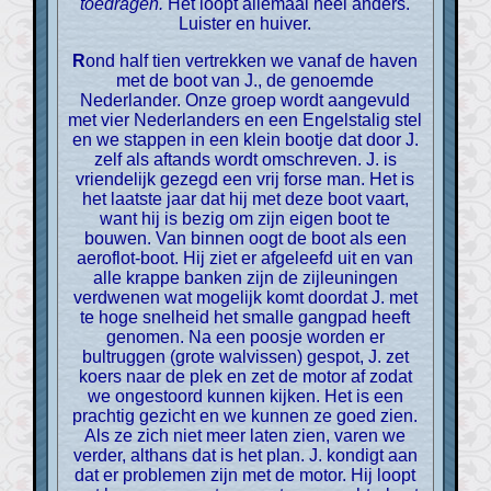
toedragen.
Het loopt allemaal heel anders.
Luister en huiver.
Rond half tien vertrekken we vanaf de haven
met de boot van J., de genoemde
Nederlander. Onze groep wordt aangevuld
met vier Nederlanders en een Engelstalig stel
en we stappen in een klein bootje dat door J.
zelf als aftands wordt omschreven. J. is
vriendelijk gezegd een vrij forse man. Het is
het laatste jaar dat hij met deze boot vaart,
want hij is bezig om zijn eigen boot te
bouwen. Van binnen oogt de boot als een
aeroflot-boot. Hij ziet er afgeleefd uit en van
alle krappe banken zijn de zijleuningen
verdwenen wat mogelijk komt doordat J. met
te hoge snelheid het smalle gangpad heeft
genomen. Na een poosje worden er
bultruggen (grote walvissen) gespot, J. zet
koers naar de plek en zet de motor af zodat
we ongestoord kunnen kijken. Het is een
prachtig gezicht en we kunnen ze goed zien.
Als ze zich niet meer laten zien, varen we
verder, althans dat is het plan. J. kondigt aan
dat er problemen zijn met de motor. Hij loopt