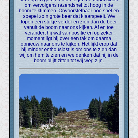
om vervolgens razendsnel tot hoog in de
boom te klimmen. Onvoorstelbaar hoe snel en
soepel zo’n grote beer dat klaarspeelt. We
lopen een stukje verder en zien dan de beer
vanuit de boom naar ons kijken. Af en toe
verandert hij wat van positie en op zeker
moment ligt hij over een tak om daarna
opnieuw naar ons te kijken. Het lijkt erop dat
hij minder enthousiast is om ons te zien dan
wij om hem te zien en we denken dat hij in de
boom blijft zitten tot wij weg zijn.