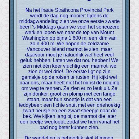
Na het fraaie Strathcona Provincial Park
wordt de dag nog mooier: tijdens de
middagwandeling zien we onze eerste zwarte
beer! ‘s Middags gaan we voor het serieuzere
werk en lopen we naar de top van Mount
Washington op bijna 1.600 m, een klim van
zo’n 400 m. We hopen de zeldzame
Vancouver Island marmot te zien, maar
daarvoor moet je natuurlijk wel heel veel
geluk hebben. Laten we dat nou hebben! We
zien niet één keer vluchtig een marmot, we
zien er wel drie!. De eerste ligt op zijn
gemakje op de rotsen te rusten. Hij kijkt wel
naar ons, maar heeft niet het minst de neiging
om weg te rennen. Ze zien er zo leuk uit. Ze
zijn donker, groot en plomp met een lange
staart, maar hun snoetje is dat van een
teddybeer: een lichte snuit met een driehoekig
zwart neusje en een zwart streepje naar de
bek. We kijken lang bij de marmot die later
een beetje wegloopt, zodat we hem vanaf het
pad nog beter kunnen zien.
De wandeling is behoorlijk steil klimmen,