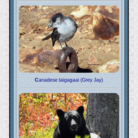
Canadese taigagaai (Grey Jay)