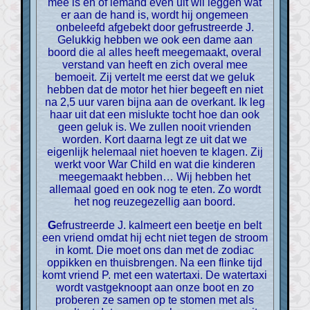
mee is en of iemand even uit wil leggen wat
er aan de hand is, wordt hij ongemeen
onbeleefd afgebekt door gefrustreerde J.
Gelukkig hebben we ook een dame aan
boord die al alles heeft meegemaakt, overal
verstand van heeft en zich overal mee
bemoeit. Zij vertelt me eerst dat we geluk
hebben dat de motor het hier begeeft en niet
na 2,5 uur varen bijna aan de overkant. Ik leg
haar uit dat een mislukte tocht hoe dan ook
geen geluk is. We zullen nooit vrienden
worden. Kort daarna legt ze uit dat we
eigenlijk helemaal niet hoeven te klagen. Zij
werkt voor War Child en wat die kinderen
meegemaakt hebben… Wij hebben het
allemaal goed en ook nog te eten. Zo wordt
het nog reuzegezellig aan boord.
Gefrustreerde J. kalmeert een beetje en belt
een vriend omdat hij echt niet tegen de stroom
in komt. Die moet ons dan met de zodiac
oppikken en thuisbrengen. Na een flinke tijd
komt vriend P. met een watertaxi. De watertaxi
wordt vastgeknoopt aan onze boot en zo
proberen ze samen op te stomen met als