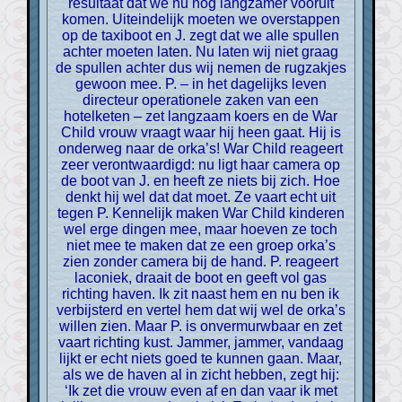
resultaat dat we nu nog langzamer vooruit
komen. Uiteindelijk moeten we overstappen
op de taxiboot en J. zegt dat we alle spullen
achter moeten laten. Nu laten wij niet graag
de spullen achter dus wij nemen de rugzakjes
gewoon mee. P. – in het dagelijks leven
directeur operationele zaken van een
hotelketen – zet langzaam koers en de War
Child vrouw vraagt waar hij heen gaat. Hij is
onderweg naar de orka’s! War Child reageert
zeer verontwaardigd: nu ligt haar camera op
de boot van J. en heeft ze niets bij zich. Hoe
denkt hij wel dat dat moet. Ze vaart echt uit
tegen P. Kennelijk maken War Child kinderen
wel erge dingen mee, maar hoeven ze toch
niet mee te maken dat ze een groep orka’s
zien zonder camera bij de hand. P. reageert
laconiek, draait de boot en geeft vol gas
richting haven. Ik zit naast hem en nu ben ik
verbijsterd en vertel hem dat wij wel de orka’s
willen zien. Maar P. is onvermurwbaar en zet
vaart richting kust. Jammer, jammer, vandaag
lijkt er echt niets goed te kunnen gaan. Maar,
als we de haven al in zicht hebben, zegt hij:
‘Ik zet die vrouw even af en dan vaar ik met