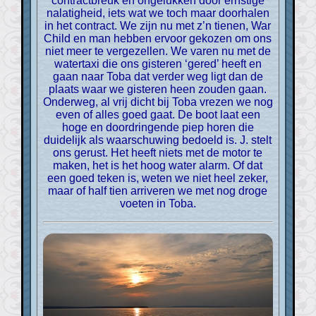
contractbreuk en ongelukken door ernstige
nalatigheid, iets wat we toch maar doorhalen
in het contract. We zijn nu met z’n tienen, War
Child en man hebben ervoor gekozen om ons
niet meer te vergezellen. We varen nu met de
watertaxi die ons gisteren ‘gered’ heeft en
gaan naar Toba dat verder weg ligt dan de
plaats waar we gisteren heen zouden gaan.
Onderweg, al vrij dicht bij Toba vrezen we nog
even of alles goed gaat. De boot laat een
hoge en doordringende piep horen die
duidelijk als waarschuwing bedoeld is. J. stelt
ons gerust. Het heeft niets met de motor te
maken, het is het hoog water alarm. Of dat
een goed teken is, weten we niet heel zeker,
maar of half tien arriveren we met nog droge
voeten in Toba.