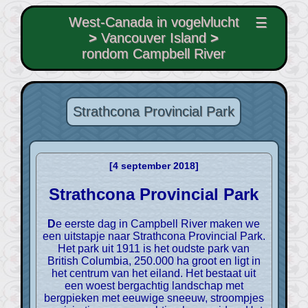
West-Canada in vogelvlucht
☰
>
Vancouver Island
>
rondom Campbell River
Strathcona Provincial Park
[4 september 2018]
Strathcona Provincial Park
De eerste dag in Campbell River maken we
een uitstapje naar Strathcona Provincial Park.
Het park uit 1911 is het oudste park van
British Columbia, 250.000 ha groot en ligt in
het centrum van het eiland. Het bestaat uit
een woest bergachtig landschap met
bergpieken met eeuwige sneeuw, stroompjes