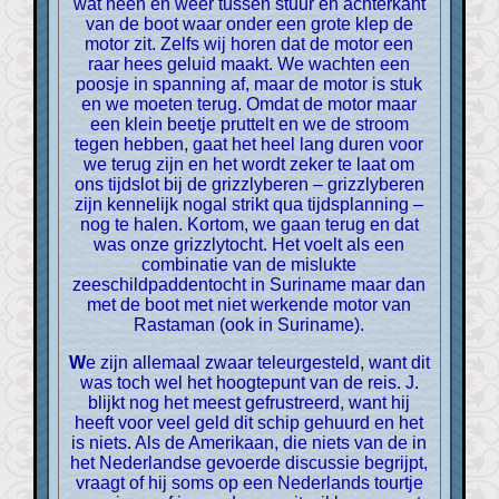
wat heen en weer tussen stuur en achterkant
van de boot waar onder een grote klep de
motor zit. Zelfs wij horen dat de motor een
raar hees geluid maakt. We wachten een
poosje in spanning af, maar de motor is stuk
en we moeten terug. Omdat de motor maar
een klein beetje pruttelt en we de stroom
tegen hebben, gaat het heel lang duren voor
we terug zijn en het wordt zeker te laat om
ons tijdslot bij de grizzlyberen – grizzlyberen
zijn kennelijk nogal strikt qua tijdsplanning –
nog te halen. Kortom, we gaan terug en dat
was onze grizzlytocht. Het voelt als een
combinatie van de mislukte
zeeschildpaddentocht in Suriname maar dan
met de boot met niet werkende motor van
Rastaman (ook in Suriname).
We zijn allemaal zwaar teleurgesteld, want dit
was toch wel het hoogtepunt van de reis. J.
blijkt nog het meest gefrustreerd, want hij
heeft voor veel geld dit schip gehuurd en het
is niets. Als de Amerikaan, die niets van de in
het Nederlandse gevoerde discussie begrijpt,
vraagt of hij soms op een Nederlands tourtje