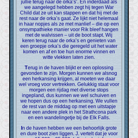
jullie terug naar de orka’s’. En inderdaad als
we aangelegd hebben zegt hij tegen War
Child dat ze uit kan stappen en dat hij met de
rest naar de orka’s gaat. Ze lijkt niet helemaal
in haar nopjes als ze met manlief – die op een
onsympathieke manier voor Rik bleef hangen
met de walvissen – uit de boot stapt. Wij
keren terug naar de orka’s en genieten van
een groepje orka’s die geregeld uit het water
komen en af en toe hun enorme vinnen en
witte vlekken laten zien.
Terug in de haven blijkt er een oplossing
gevonden te zijn. Morgen kunnen we alsnog
een herkansing krijgen, al moeten we daar
wel vroeg voor vertrekken. Gelukkig staat voor
morgen een rijdag met diverse stops
ingepland, dus kunnen we wel schuiven en
we hopen dus op een herkansing. We vullen
de rest van de middag op met een uitstapje
naar een andere plek in het Strathcona park
en een wandelingetje bij de Elk Falls.
In de haven hebben we een behoorlijk grote
en dure boot zien liggen. J. vertelt dat je voor