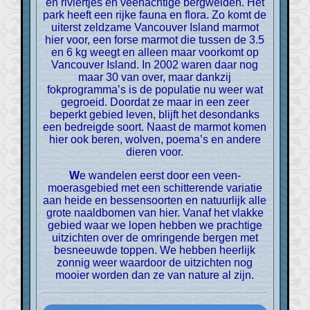
en riviertjes en veenachtige bergweiden. Het
park heeft een rijke fauna en flora. Zo komt de
uiterst zeldzame Vancouver Island marmot
hier voor, een forse marmot die tussen de 3.5
en 6 kg weegt en alleen maar voorkomt op
Vancouver Island. In 2002 waren daar nog
maar 30 van over, maar dankzij
fokprogramma’s is de populatie nu weer wat
gegroeid. Doordat ze maar in een zeer
beperkt gebied leven, blijft het desondanks
een bedreigde soort. Naast de marmot komen
hier ook beren, wolven, poema’s en andere
dieren voor.
We wandelen eerst door een veen-
moerasgebied met een schitterende variatie
aan heide en bessensoorten en natuurlijk alle
grote naaldbomen van hier. Vanaf het vlakke
gebied waar we lopen hebben we prachtige
uitzichten over de omringende bergen met
besneeuwde toppen. We hebben heerlijk
zonnig weer waardoor de uitzichten nog
mooier worden dan ze van nature al zijn.