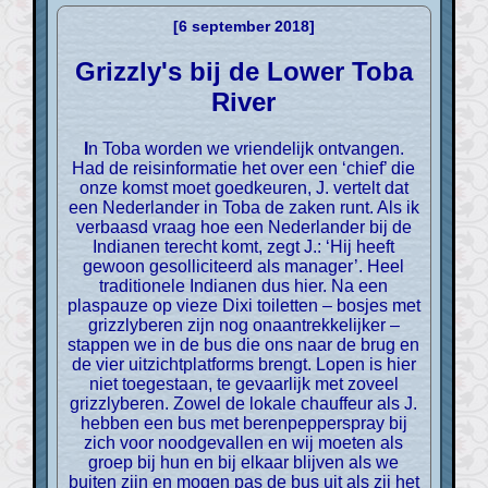
[6 september 2018]
Grizzly's bij de Lower Toba
River
In Toba worden we vriendelijk ontvangen.
Had de reisinformatie het over een ‘chief’ die
onze komst moet goedkeuren, J. vertelt dat
een Nederlander in Toba de zaken runt. Als ik
verbaasd vraag hoe een Nederlander bij de
Indianen terecht komt, zegt J.: ‘Hij heeft
gewoon gesolliciteerd als manager’. Heel
traditionele Indianen dus hier. Na een
plaspauze op vieze Dixi toiletten – bosjes met
grizzlyberen zijn nog onaantrekkelijker –
stappen we in de bus die ons naar de brug en
de vier uitzichtplatforms brengt. Lopen is hier
niet toegestaan, te gevaarlijk met zoveel
grizzlyberen. Zowel de lokale chauffeur als J.
hebben een bus met berenpepperspray bij
zich voor noodgevallen en wij moeten als
groep bij hun en bij elkaar blijven als we
buiten zijn en mogen pas de bus uit als zij het