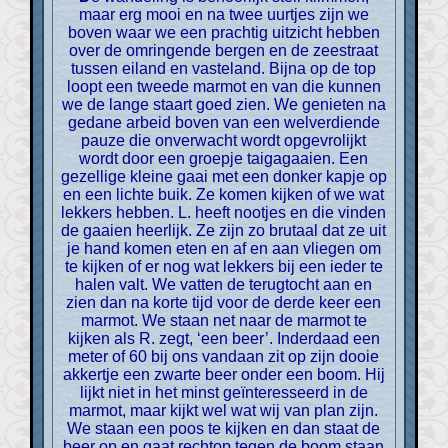
maar erg mooi en na twee uurtjes zijn we
boven waar we een prachtig uitzicht hebben
over de omringende bergen en de zeestraat
tussen eiland en vasteland. Bijna op de top
loopt een tweede marmot en van die kunnen
we de lange staart goed zien. We genieten na
gedane arbeid boven van een welverdiende
pauze die onverwacht wordt opgevrolijkt
wordt door een groepje taigagaaien. Een
gezellige kleine gaai met een donker kapje op
en een lichte buik. Ze komen kijken of we wat
lekkers hebben. L. heeft nootjes en die vinden
de gaaien heerlijk. Ze zijn zo brutaal dat ze uit
je hand komen eten en af en aan vliegen om
te kijken of er nog wat lekkers bij een ieder te
halen valt. We vatten de terugtocht aan en
zien dan na korte tijd voor de derde keer een
marmot. We staan net naar de marmot te
kijken als R. zegt, ‘een beer’. Inderdaad een
meter of 60 bij ons vandaan zit op zijn dooie
akkertje een zwarte beer onder een boom. Hij
lijkt niet in het minst geïnteresseerd in de
marmot, maar kijkt wel wat wij van plan zijn.
We staan een poos te kijken en dan staat de
beer op en gaat rechtop tegen de boom staan