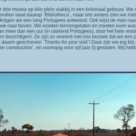
endien staat daarop ´Bibliotheca´, maar iets anders zien we ni
krijgen we een lang Portugees antwoord. Ook wijst de man naar
ook naar boven. We worden binnengelaten en moeten even wach
an meer dan een uur (in ratelend Portugees), door het hele mo
n bezichtigen!. Ze zijn zo vereerd met ons bezoek dat we een p
 daarin geschreven ´Thanks for your visit`! Daar zijn we erg blij
er construction´, en voorlopig voor vijf jaar (!) gesloten. Wij h