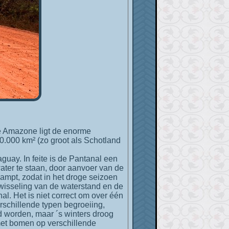
0.000 km² (zo groot als Schotland
aguay. In feite is de Pantanal een
ater te staan, door aanvoer van de
dampt, zodat in het droge seizoen
fwisseling van de waterstand en de
al. Het is niet correct om over één
erschillende typen begroeiing,
d worden, maar ´s winters droog
met bomen op verschillende