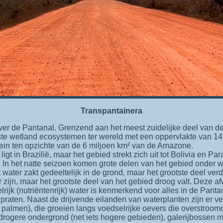
Transpantainera
ste wetland ecosystemen ter wereld met een oppervlakte van 14
klein ten opzichte van de 6 miljoen km² van de Amazone.
igt in Brazilië, maar het gebied strekt zich uit tot Bolivia en Par
. In het natte seizoen komen grote delen van het gebied onder w
t water zakt gedeeltelijk in de grond, maar het grootste deel ver
 zijn, maar het grootste deel van het gebied droog valt. Deze a
rijk (nutriëntenrijk) water is kenmerkend voor alles in de Pantan
 praten. Naast de drijvende eilanden van waterplanten zijn er v
palmen), die groeien langs voedselrijke oevers die overstroom
drogere ondergrond (net iets hogere gebieden), galerijbossen 