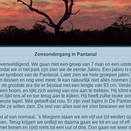
Zonsondergang in Pantanal
ordat we in het park zijn zien we de eerste Jabiru. Een jabiru i
het symbool van de Pantanal. Later zien we hele groepen jabiru
en ibissen en nog veel meer. Ik kan natuurlijk niet alles noemen
, de grootste ara die er bestaat met een lengte van 93 cm. Verder
 een boom, en lijkt zich weinig van ons aan te trekken. Hij klimt
n lijkt ons af en toe terug aan te kijken. Hij heeft zulke leuke oor
euse tapir!. Wie gelooft dat nou. Er zijn veel tapirs in De Panta
ie ze willen zien. De rest van alles wat we zien bewaren we tot 
t af van normaal. ´s Morgens staan we om vijf uur (of eerder) o
. Terug krijgen we ontbijt en daarna gaan we tot en uur of el
met bonen en rijst) niets tot een uur of drie. Dan gaan we weer