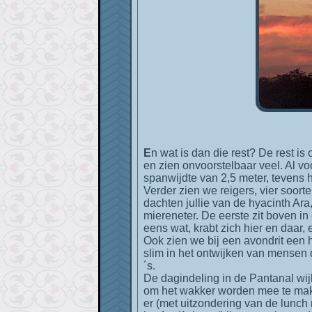
En wat is dan die rest? De rest is overweldigend. We gaan met een groep van 7 man en een uitstekende gids vijf dagen rondkijken,
en zien onvoorstelbaar veel. Al vo
spanwijdte van 2,5 meter, tevens 
Verder zien we reigers, vier soort
dachten jullie van de hyacinth Ara
miereneter. De eerste zit boven in
eens wat, krabt zich hier en daar, e
Ook zien we bij een avondrit een h
slim in het ontwijken van mensen d
´s.
De dagindeling in de Pantanal wijk
om het wakker worden mee te maken
er (met uitzondering van de lunch 