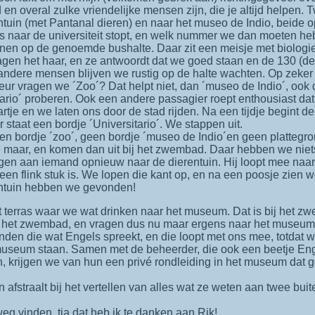
d en overal zulke vriendelijke mensen zijn, die je altijd helpen.
tuin (met Pantanal dieren) en naar het museo de Indio, beide op h
s naar de universiteit stopt, en welk nummer we dan moeten heb
innen op de genoemde bushalte. Daar zit een meisje met biolog
ragen het haar, en ze antwoordt dat we goed staan en de 130 (den
dere mensen blijven we rustig op de halte wachten. Op zeker 
r vragen we ´Zoo´? Dat helpt niet, dan ´museo de Indio´, ook dat
ario´ proberen. Ook een andere passagier roept enthousiast dat 
rtje en we laten ons door de stad rijden. Na een tijdje begint
er staat een bordje ´Universitario´. We stappen uit.
 geen bordje ´zoo´, geen bordje ´museo de Indio´en geen platteg
 maar, en komen dan uit bij het zwembad. Daar hebben we niet
en aan iemand opnieuw naar de dierentuin. Hij loopt mee naar 
een flink stuk is. We lopen die kant op, en na een poosje zie
rentuin hebben we gevonden!
n het zwembad, en vragen dus nu maar ergens naar het museum.
nden die wat Engels spreekt, en die loopt met ons mee, totdat w
 museum staan. Samen met de beheerder, die ook een beetje Enge
n, krijgen we van hun een privé rondleiding in het museum dat g
n afstraalt bij het vertellen van alles wat ze weten aan twee bu
eg vinden, tja dat heb ik te danken aan Rik!