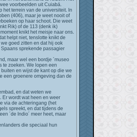
 Twee voorbeelden uit Cuiabá.
et terrein van de universiteit. In
ben (406), maar je weet nooit of
ieboeken op haar schoot. Die weet
kt Rik) of de 113 (denk ik)
moment knikt het meisje naar ons.
 helpt niet, tenslotte knikt de
we goed zitten en dat hij ook
 de Spaans sprekende passagier
rond, maar wel een bordje ´museo
s te zoeken. We lopen een
buiten en wijst de kant op die we
n we een groenere omgeving dan de
 Er wordt wat heen en weer
e via de achteringang (het
ls spreekt, en dat tijdens de
een ´de Indio´ meer heet, maar
itenlanders die speciaal hun