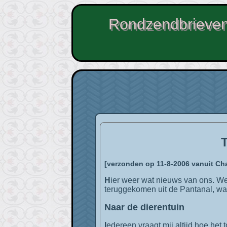
Rondzendbrieven
[verzonden op 11-8-2006 vanuit C
Hier weer wat nieuws van ons. We zitten inmiddels in Chapada de dos Guiamaeres nog steeds in Brazilië. Gisteren zijn we
teruggekomen uit de Pantanal, waar
Naar de dierentuin
Iedereen vraagt mij altijd hoe het toch lukt om met mijn (volkomen gebrek aan) richtingsgevoel overal in het buitenland te reizen. Het