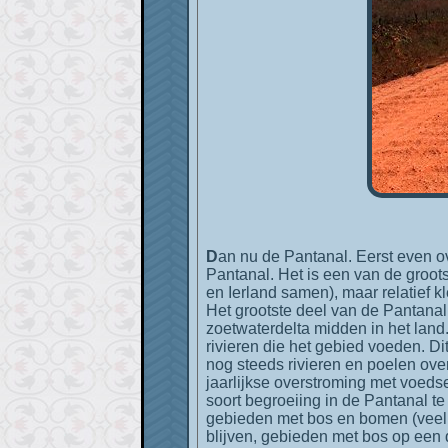
Dan nu de Pantanal. Eerst even over de Pantanal. Grenzend aan het meest zuidelijke deel van de Amazone ligt de enorme
Pantanal. Het is een van de groot
en Ierland samen), maar relatief 
Het grootste deel van de Pantanal l
zoetwaterdelta midden in het land
rivieren die het gebied voeden. Di
nog steeds rivieren en poelen over
jaarlijkse overstroming met voedsel
soort begroeiing in de Pantanal te
gebieden met bos en bomen (veel 
blijven, gebieden met bos op een 