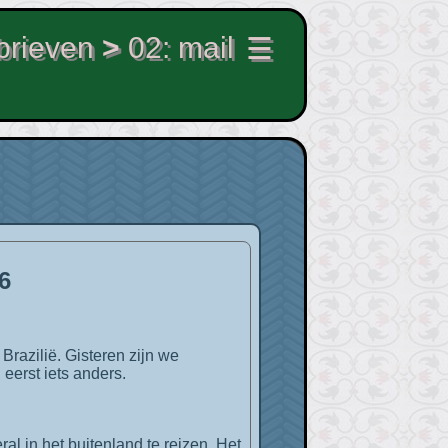
rieven
>
02: mail
☰
6
 eerst iets anders.