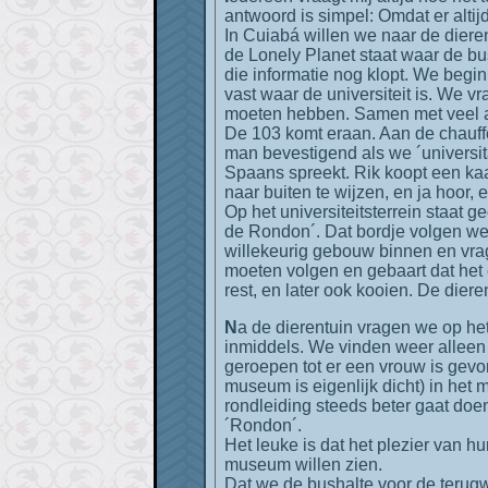
antwoord is simpel: Omdat er altij
In Cuiabá willen we naar de dieren
de Lonely Planet staat waar de bu
die informatie nog klopt. We beg
vast waar de universiteit is. We v
moeten hebben. Samen met veel an
De 103 komt eraan. Aan de chauffeu
man bevestigend als we ´universit
Spaans spreekt. Rik koopt een kaa
naar buiten te wijzen, en ja hoor, 
Op het universiteitsterrein staat
de Rondon´. Dat bordje volgen we
willekeurig gebouw binnen en vrag
moeten volgen en gebaart dat het 
rest, en later ook kooien. De die
Na de dierentuin vragen we op het terras waar we wat drinken naar het museum. Dat is bij het zwembad, en dat weten we
inmiddels. We vinden weer allee
geroepen tot er een vrouw is gevo
museum is eigenlijk dicht) in het
rondleiding steeds beter gaat doe
´Rondon´.
Het leuke is dat het plezier van hu
museum willen zien.
Dat we de bushalte voor de terugw