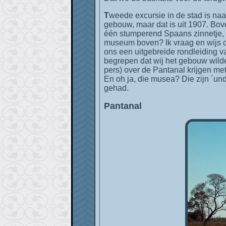
Tweede excursie in de stad is naar drie musea op één plein vlakbij in een koloniaal gebouw. We staan voor een koloniaal uitziend
gebouw, maar dat is uit 1907. Bov
één stumperend Spaans zinnetje, 
museum boven? Ik vraag en wijs 
ons een uitgebreide rondleiding v
begrepen dat wij het gebouw wilde
pers) over de Pantanal krijgen met
En oh ja, die musea? Die zijn ´und
gehad.
Pantanal