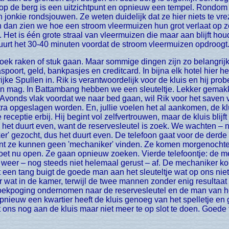
p de berg is een uitzichtpunt en opnieuw een tempel. Rondom
jonkie rondsjouwen. Ze weten duidelijk dat ze hier niets te v
 en dan zien we hoe een stroom vleermuizen hun grot verlaat op 
et. Het is één grote straal van vleermuizen die maar aan blijft ho
duurt het 30-40 minuten voordat de stroom vleermuizen opdroogt.
poort, geld, bankpasjes en creditcard. In bijna elk hotel hier 
ke Spullen in. Rik is verantwoordelijk voor de kluis en hij probee
erin mag. In Battambang hebben we een sleuteltje. Lekker gemakk
's Avonds vlak voordat we naar bed gaan, wil Rik voor het saven v
tra opgeslagen worden. En, jullie voelen het al aankomen, de klui
eceptie erbij. Hij begint vol zelfvertrouwen, maar de kluis blijft 
: het duurt even, want de reservesleutel is zoek. We wachten – n
r' gezocht, dus het duurt even. De telefoon gaat voor de derde 
want ze kunnen geen 'mechaniker' vinden. Ze komen morgenochte
et nu open. Ze gaan opnieuw zoeken. Vierde telefoontje: de mec
 weer – nog steeds niet helemaal gerust – af. De mechaniker k
et een tang buigt de goede man aan het sleuteltje wat op ons ni
r wat in de kamer, terwijl de twee mannen zonder enig resultaat
ekpoging ondernomen naar de reservesleutel en de man van het
opnieuw een kwartier heeft de kluis genoeg van het spelletje en g
ons nog aan de kluis maar niet meer te op slot te doen. Goede t