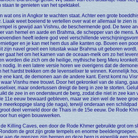
 staan te genieten van het spektakel.
Liaak weet boeiend te vertellen over wat er allemaal te zien is
tempel is gewijd aan Vishnu, de beschermende god. De twee a
er van hemel en aarde en Brahma, de schepper van de mens. Me
n bovendien heeft iedere god veel verschillende verschijningsvo
rnietiger en je kan met hem dus alle kanten op. Boven een poort
it zijn navel groeit een lotustak waar Brahma uit geboren wordt. 
er gaat het om het karnen van de oceaan-melk om zo het levens
n worden die zich om de heilige, mythische berg Meru kronkelt
nodig. In een latere versie horen we overigens dat de demon
om het hardst trekken om de levenselixer te winnen. Kennelijk h
e ene kant, de demonen aan de andere kant. Eerst komt nu Visn
waar Visnhu mee trouwt. Door het gekronkel van de slang, gaa
selixer, maar ondertussen dreigt de berg in zee te storten. Ge
uikt de zee in en ondersteunt de berg, zodat die niet in zee kan 
ds de 11e eeuw bewaard gebleven, maar we zien wel de twee gr
e meerkoppige slang (de naga), terwijl onderaan een schildpad ie
 groot deel vernield door de Thais in de 15e eeuw. De Rode Kh
 voor hun eigen bouwwerken.
es. Rondom de grot zijn grote tempels en enorme beeldengroepen
maar aan de grenzen zijn bergen en deze berg is eigenlijk een be