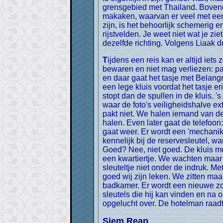
grensgebied met Thailand. Boveno
makaken, waarvan er veel met een 
zijn, is het behoorlijk schemerig
rijstvelden. Je weet niet wat je zi
dezelfde richting. Volgens Liaak 
Tijdens een reis kan er altijd iets zoek raken of stuk gaan. Maar sommige dingen zijn zo belangrijk, dat je ze zorgvuldig moet
bewaren en niet mag verliezen: pas
en daar gaat het tasje met Belangrij
een lege kluis voordat het tasje 
stopt dan de spullen in de kluis. 
waar de foto's veiligheidshalve ex
pakt niet. We halen iemand van de r
halen. Even later gaat de telefoon
gaat weer. Er wordt een 'mechanike
kennelijk bij de reservesleutel, 
Goed? Nee, niet goed. De kluis mo
een kwartiertje. We wachten maar
sleuteltje niet onder de indruk. M
goed wij zijn leken. We zitten maa
badkamer. Er wordt een nieuwe zo
sleutels die hij kan vinden en na 
opgelucht over. De hotelman raadt 
Siem Reap