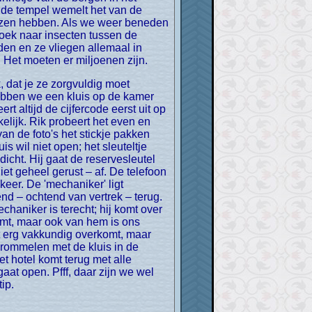
 de tempel wemelt het van de
rezen hebben. Als we weer beneden
zoek naar insecten tussen de
uden en ze vliegen allemaal in
 Het moeten er miljoenen zijn.
hebben we een kluis op de kamer
rt altijd de cijfercode eerst uit op
elijk. Rik probeert het even en
an de foto's het stickje pakken
s wil niet open; het sleuteltje
dicht. Hij gaat de reservesleutel
iet geheel gerust – af. De telefoon
keer. De 'mechaniker' ligt
nd – ochtend van vertrek – terug.
haniker is terecht; hij komt over
omt, maar ook van hem is ons
et erg vakkundig overkomt, maar
 rommelen met de kluis in de
 hotel komt terug met alle
aat open. Pfff, daar zijn we wel
ip.