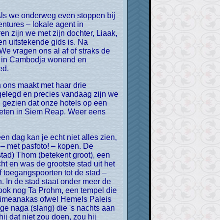
tures – lokale agent in
en zijn we met zijn dochter, Liaak,
en uitstekende gids is. Na
e vragen ons al af of straks de
aar in Cambodja wonend en
ed.
gelegd en precies vandaag zijn we
l gezien dat onze hotels op een
t eten in Siem Reap. Weer eens
 – met pasfoto! – kopen. De
tad) Thom (betekent groot), een
 en was de grootste stad uit het
jf toegangspoorten tot de stad –
. In de stad staat onder meer de
n ook nog Ta Prohm, een tempel die
Phimeanakas ofwel Hemels Paleis
e naga (slang) die 's nachts aan
 dat niet zou doen, zou hij