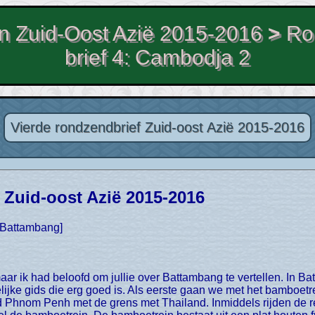
 Zuid-Oost Azië 2015-2016
>
Ro
brief 4: Cambodja 2
Vierde rondzendbrief Zuid-oost Azië 2015-2016
 Zuid-oost Azië 2015-2016
t Battambang]
lijke gids die erg goed is. Als eerste gaan we met het bamboetr
Phnom Penh met de grens met Thailand. Inmiddels rijden de reg