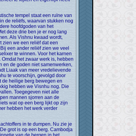
 in de reliëfs, waarvan stukken nog
ndere hoofdgoden van het
t deze drie ben je er nog lang
rmen. Als Vishnu kwaad wordt,
 zien we een reliëf dat een
Bij een ander reliëf zien we veel
elixer te winnen. Voor het karnen
. Omdat het zwaar werk is, hebben
en en de goden niet samenwerken,
oudt Liaak van meer vredelievende
hu te voorschijn, gevolgd door
t de heilige berg bewegen en
lukkig hebben we Visnhu nog. Die
vallen. Toegegeven niet alle
oepen mannen sjorren aan de
ts wat op een berg lijkt op zijn
mer hebben het werk verder
. De grot is op een berg. Cambodja
ginnetje van de bergen in het