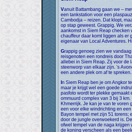
Vanuit Battambang gaan we – met het tasje met Belangrijke Spullen – op weg Naar Siem Reap. Als we onderweg even stoppen bij
een tankstation voor een plaspau
Cambodja – reizen. Dat klopt, maar
op stap geweest. Grappig. We verze
aankomst in Siem Reap checken we 
chauffeur daar komt liggen als er 
eigenaar van Local Adventures. H
Grappig genoeg zien we vandaag meer Nederlanders en wel helemaal gepland. Een vriendin van ons maakt met haar drie
reisgenoten een rondreis door Th
allebei in Siem Reap. Zij voor de 
steenworp van elkaar zijn. 's Avo
een andere plek om af te spreken.
In Siem Reap ben je om Angkor te bezoeken, de beroemdste bouwwerken van Zuidoost-Azië. In een dag kan je echt niet alles zien,
maar je krijgt wel een goede indr
pasfoto wordt ter plekke gemaakt 
ommuurd complex van 3 bij 3 km. D
Khmerrijk. Je kan je van te voren 
een voor elke windrichting en een
Bayon tempel met zijn 51 torens; 
door de jungle overwoekerd is. D
ofwel tempel van de naga krijgen 
de koning verscheen als een beeld