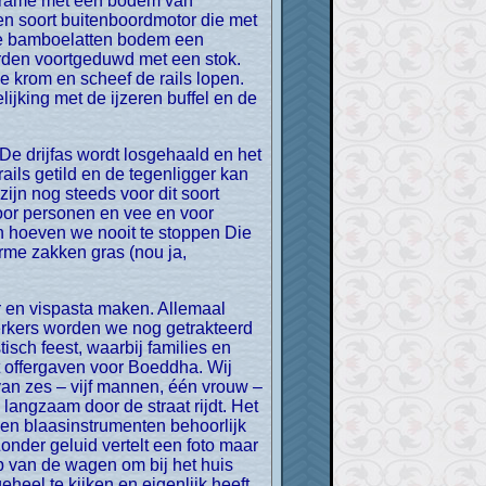
n frame met een bodem van
een soort buitenboordmotor die met
 de bamboelatten bodem een
den voortgeduwd met een stok.
 krom en scheef de rails lopen.
lijking met de ijzeren buffel en de
ils getild en de tegenligger kan
jn nog steeds voor dit soort
voor personen en vee en voor
n hoeven we nooit te stoppen Die
orme zakken gras (nou ja,
erkers worden we nog getrakteerd
sch feest, waarbij families en
t offergaven voor Boeddha. Wij
an zes – vijf mannen, één vrouw –
angzaam door de straat rijdt. Het
 en blaasinstrumenten behoorlijk
nder geluid vertelt een foto maar
p van de wagen om bij het huis
heel te kijken en eigenlijk heeft