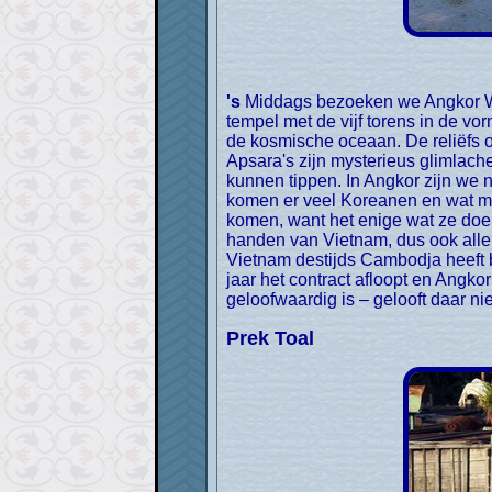
's Middags bezoeken we Angkor Wat (tempel) en zien we het beroemdste plaatje van Cambodja in het echt. In het midden staat de
tempel met de vijf torens in de v
de kosmische oceaan. De reliëfs op
Apsara's zijn mysterieus glimlac
kunnen tippen. In Angkor zijn we n
komen er veel Koreanen en wat min
komen, want het enige wat ze doen 
handen van Vietnam, dus ook alle
Vietnam destijds Cambodja heeft b
jaar het contract afloopt en Angk
geloofwaardig is – gelooft daar nie
Prek Toal