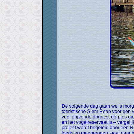
De volgende dag gaan we 's morgens nog naar drie andere monumenten van het Angkor complex. 's Middags verlaten we het
toeristische Siem Reap voor een v
veel drijvende dorpjes; dorpjes di
en het vogelreservaat is – vergel
project wordt begeleid door een N
toeristen meebrengen, gaat naar 