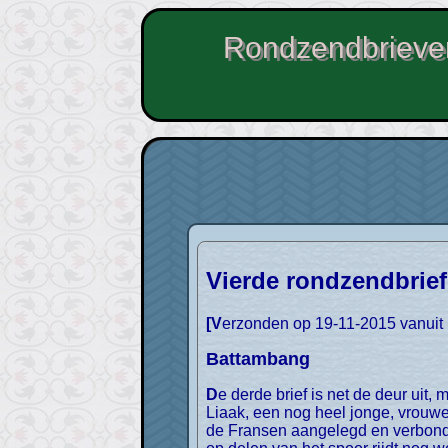
Rondzendbrieven
Vierde rondzendbrief
[Verzonden op 19-11-2015 vanui
Battambang
De derde brief is net de deur uit, maar ik had beloofd om jullie over Battambang te vertellen. In Battambang gaan we op stap met
Liaak, een nog heel jonge, vrouwe
de Fransen aangelegd en verbond 