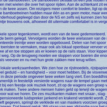
wel de bamboetrein. De bamboetrein bestaat uit een plat houte
en met wielen die over het spoor rijden. Aan de achterkant zit 
n de twee assen. Om reizigers meer comfort te bieden, ligt op
te bamboetreinen hadden maar één as en geen motor, maar wer
nderhoud gepleegd dan door de NS en zelfs wij kunnen zien hoe
intje trouwens ook, alhoewel dit uitermate comfortabel is in verge
 de berm gelegd. Vervolgens worden de twee wielassen van de ra
teerde treintje weer worden opgebouwd. Delen van het spoor zi
om toeristen te vermaken, maar ook als lokaal openbaar vervoer 
 af en toe stoppen als er koeien op de rails staan. Voor kippe
 tijd weg. Op de terugweg moeten we stoppen voor boeren die en
s veevoer en nu met hun grote zakken mee terug willen.
eel geduld – en handigheid – voor moet hebben. Bij de visverw
in deze periode ongeveer twee weken lang viert. Een boeddhisti
menlijk in feestelijk versierde wagens naar de tempel gaan me
ij een feestje ook muziek hoort, zit op de wagens een groep v
k maken. Twee andere mensen halen geld op terwijl de wagen l
k voor wat we horen. De zes muzikanten maken met snaar-, slag-
ensioneerde luidspreker jankend en krakend versterkt wordt. Zo
eft gegeven, springt de verklede en van maskers voorzien groe
ansen. Dat brengt geluk. Wij staan van een afstandje naar het ge