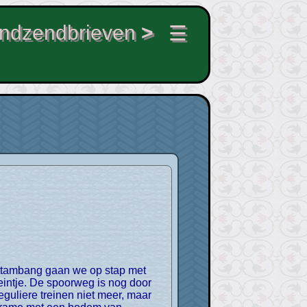
ndzendbrieven
>
☰
eintje. De spoorweg is nog door
uliere treinen niet meer, maar