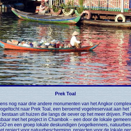
Prek Toal
ogeltocht naar Prek Toal, een beroemd vogelreservaat aan het 
e bestaan uit huizen die langs de oever op het meer drijven. Prek
ijkbaar met het project in Chambok – een door de lokale gemee
GO en een groep lokale deskundigen (vogelkenners, natuurbesch
het project voor natuurbescherming, projecten voor de lokale 