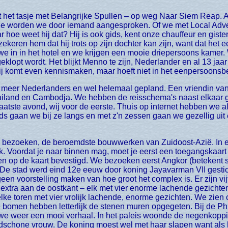
ze worden we door iemand aangesproken. Of we met Local Adven
 hoe weet hij dat? Hij is ook gids, kent onze chauffeur en gister
keren hem dat hij trots op zijn dochter kan zijn, want dat het e
in in het hotel en we krijgen een mooie driepersoons kamer. W
geklopt wordt. Het blijkt Menno te zijn, Nederlander en al 13 j
ij komt even kennismaken, maar hoeft niet in het eenpersoonsb
ailand en Cambodja. We hebben de reisschema's naast elkaar 
laatste avond, wij voor de eerste. Thuis op internet hebben we a
nds gaan we bij ze langs en met z'n zessen gaan we gezellig ui
uk. Voordat je naar binnen mag, moet je eerst een toegangskaart
en op de kaart bevestigd. We bezoeken eerst Angkor (betekent s
e stad werd eind 12e eeuw door koning Jayavarman VII gesticht
geen voorstelling maken van hoe groot het complex is. Er zijn vi
 extra aan de oostkant – elk met vier enorme lachende gezichten
elke toren met vier vrolijk lachende, enorme gezichten. We zie
e bomen hebben letterlijk de stenen muren opgegeten. Bij de 
we weer een mooi verhaal. In het paleis woonde de negenkoppig
schone vrouw. De koning moest wel met haar slapen want als hij