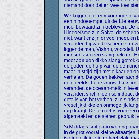
niemand door dat er twee toeristen
We krijgen ook een voorproefje van wat ons in Angkor te wachten staat. Achter een grote boeddhistische tempel staat een ruïne van
een hindoetempel uit de 11e eeuw. 
mooi bewaard zijn gebleven. De 
Hindoeïsme zijn Shiva, de schepp
niet, want er zijn er veel meer, e
verandert hij van beschermer in ve
liggende man, Vishnu, voorstelt. U
mensen aan een slang trekken. Hi
moet aan een dikke slang getrokke
de goden de hulp van de demonen 
maar in strijd zijn met elkaar en 
verhalen. De goden trekken aan d
een beeldschone vrouw, Lakshmi, 
verandert de oceaan-melk in leven
verandert snel in een schildpad, d
details van het verhaal zijn sin
vreselijk dikke en onmogelijk lang
rug draagt. De tempel is voor een
afgemaakt en de stenen gebruikt
's Middags laat gaan we nog naar de Killing Caves, een door de Rode Khmer gebruikte grot om slachtoffers in te dumpen. Nu zie je
in de grot vooral kleine altaartj
is eigenlijk in zijn geheel vlak, 