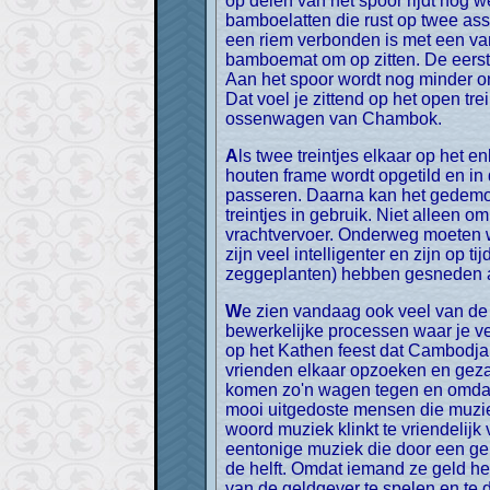
op delen van het spoor rijdt nog 
bamboelatten die rust op twee ass
een riem verbonden is met een va
bamboemat om op zitten. De eers
Aan het spoor wordt nog minder o
Dat voel je zittend op het open tre
ossenwagen van Chambok.
Als twee treintjes elkaar op het enkele spoor tegenkomen, wordt een van de twee gedemonteerd. De drijfas wordt losgehaald en het
houten frame wordt opgetild en in
passeren. Daarna kan het gedemon
treintjes in gebruik. Niet alleen 
vrachtvervoer. Onderweg moeten we
zijn veel intelligenter en zijn op
zeggeplanten) hebben gesneden al
We zien vandaag ook veel van de lokale werkzaamheden. We zien hoe ze rijstnoedels, rijstpapier en vispasta maken. Allemaal
bewerkelijke processen waar je v
op het Kathen feest dat Cambodja 
vrienden elkaar opzoeken en geza
komen zo'n wagen tegen en omdat b
mooi uitgedoste mensen die muzie
woord muziek klinkt te vriendelij
eentonige muziek die door een gep
de helft. Omdat iemand ze geld he
van de geldgever te spelen en te d