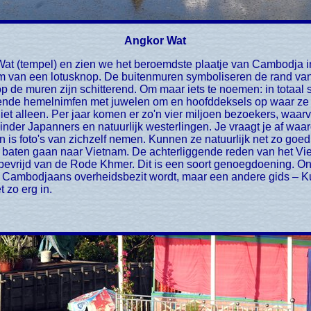
Angkor Wat
orm van een lotusknop. De buitenmuren symboliseren de rand va
 de muren zijn schitterend. Om maar iets te noemen: in totaal s
hende hemelnimfen met juwelen om en hoofddeksels op waar ze 
iet alleen. Per jaar komen er zo'n vier miljoen bezoekers, waar
der Japanners en natuurlijk westerlingen. Je vraagt je af waa
is foto's van zichzelf nemen. Kunnen ze natuurlijk net zo goed 
 baten gaan naar Vietnam. De achterliggende reden van het Vi
evrijd van de Rode Khmer. Dit is een soort genoegdoening. Onze
or Cambodjaans overheidsbezit wordt, maar een andere gids – Ku
t zo erg in.