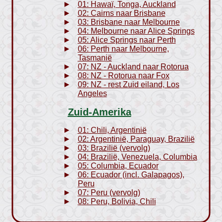
01: Hawaï, Tonga, Auckland
02: Cairns naar Brisbane
03: Brisbane naar Melbourne
04: Melbourne naar Alice Springs
05: Alice Springs naar Perth
06: Perth naar Melbourne,
Tasmanië
07: NZ - Auckland naar Rotorua
08: NZ - Rotorua naar Fox
09: NZ - rest Zuid eiland, Los
Angeles
Zuid-Amerika
01: Chili, Argentinië
02: Argentinië, Paraguay, Brazilië
03: Brazilië (vervolg)
04: Brazilië, Venezuela, Columbia
05: Columbia, Ecuador
06: Ecuador (incl. Galapagos),
Peru
07: Peru (vervolg)
08: Peru, Bolivia, Chili