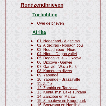
Rondzendbrieven
Toelichting
Over de brieven
Afrika
01: Nederland - Algeciras
02: Algeciras - Nouadhibou
03: Nouadhibou - Nioro
04: Nioro - Dogon vallei
05: Dogon vallei - Dixcove
06: Dixcove - Ganvié
07: Ganvié - Waza Park
08: Kameroen divers
09: Yaoundé
10: Yaoundé - Brazzaville
11: Zaïre
12: Zambia en Tanzania
13: Kenia, m.n. Lake Turkana
14: Zanzibar en Malawi
15: Zimbabwe en Krugerpark
16: Botswana en Namibië