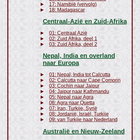
17: Namibië (vervolg)
18: Madagascar
Centraal-Azië en Zuid-Afrika
01: Centraal Azië
02: Zuid Afrika, deel 1
03: Zuid Afrika, deel 2
Nepal, India en overland
naar Europa
01: Nepal, India tot Calcutta
02: Calcutta naar Cape Comorin
03: Cochin naar Jaipur
04: Jaipur naar Kathmandu
05: Nepal naar Agra
06: Agra naar Quetta
07: Iran, Turkije, Syrië
08: Jordanië, Israël, Turkije
09: van Turkije naar Nederland
Australië en Nieuw-Zeeland